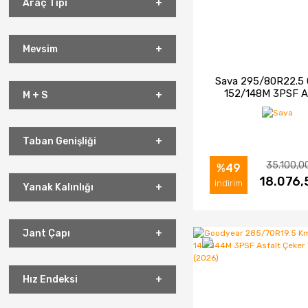
Araç Tipi
Mevsim
Sava 295/80R22.5 
152/148M 3PSF A
M + S
Çeker Tip Lastiği 
Taban Genişliği
35.100,0
%49
İNCELE
18.076,
SAT
indirim
Yanak Kalınlığı
Jant Çapı
Hız Endeksi