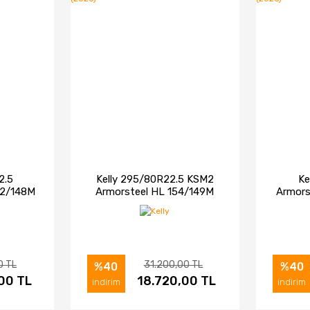
2.5
Kelly 295/80R22.5 KSM2
Ke
52/148M
Armorsteel HL 154/149M
Armor
r Tip
3PSF Asfalt Düz Tip Lastiği
3PSF
)
(2026)
0 TL
31.200,00 TL
%40
%40
00 TL
IN AL
İNCELE
18.720,00 TL
SATIN AL
İNC
indirim
indirim