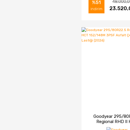
48.000,0
%51
İNCELE
23.520,
SAT
indirim
Goodyear 295/80
Regional RHD II
152/148M 3PSF A