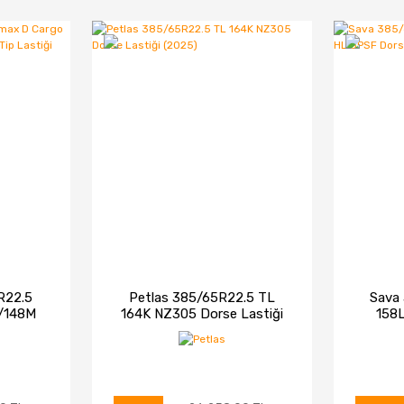
R22.5
Petlas 385/65R22.5 TL
Sava
/148M
164K NZ305 Dorse Lastiği
158
r Tip
(2025)
Dor
)