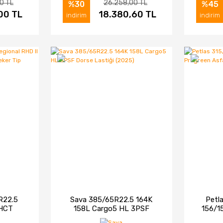
0 TL
26.258,00 TL
%30
%45
00 TL
IN AL
İNCELE
18.380,60 TL
SATIN AL
İNC
indirim
indirim
R22.5
Sava 385/65R22.5 164K
Petl
 HCT
158L Cargo5 HL 3PSF
156/1
sfalt
Dorse Lastiği (2025)
Asfa