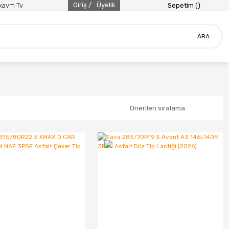
Giriş /
Üyelik
ikavm Tv
Sepetim (
)
ARA