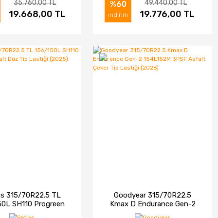
35.760,00 TL
49.440,00 TL
%60
ELE
19.668,00 TL
SATIN AL
İNCELE
19.776,00 TL
SATIN AL
indirim
as 315/70R22.5 TL
Goodyear 315/70R22.5
50L SH110 Progreen
Kmax D Endurance Gen-2
lt Düz Tip Lastiği
154L152M 3PSF Asfalt