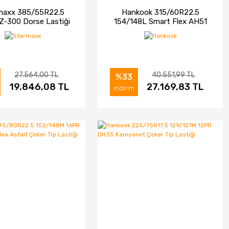
maxx 385/55R22.5
Hankook 315/60R22.5
Z-300 Dorse Lastiği
154/148L Smart Flex AH51
(2023)
Asfalt Düz Tip Lastiği
(2024)
27.564,00 TL
40.551,99 TL
%33
ELE
19.846,08 TL
SATIN AL
İNCELE
27.169,83 TL
SATIN AL
indirim