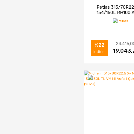
Petlas 315/70R22
154/150L RH100 A
Çeker Tip Lastiği 
24.415,0
%22
İNCELE
19.043,
SAT
indirim