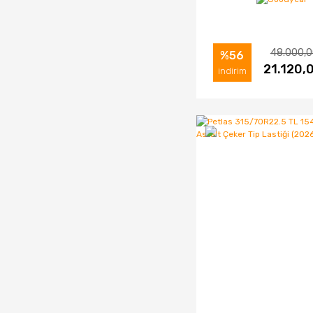
Çeker Tip Lastiği 
48.000,0
%56
İNCELE
21.120,
SAT
indirim