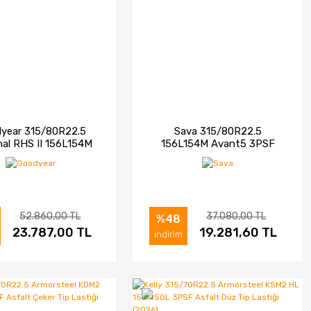
year 315/80R22.5
Sava 315/80R22.5
nal RHS II 156L154M
156L154M Avant5 3PSF
CC Asfalt Düz Tip
Asfalt Düz Tip Lastiği
Lastiği (2026)
(2026)
52.860,00 TL
37.080,00 TL
%48
ELE
23.787,00 TL
SATIN AL
İNCELE
19.281,60 TL
SATIN AL
indirim