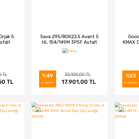
Orjak 5
Sava 295/80R22.5 Avant 5
Good
sfalt
HL 154/149M 3PSF Asfalt
KMAX D
(2026)
Düz Tip Lastiği (2026)
NAF 3P
0 TL
35.100,00 TL
%49
%53
50 TL
IN AL
İNCELE
17.901,00 TL
SATIN AL
İNC
indirim
indirim