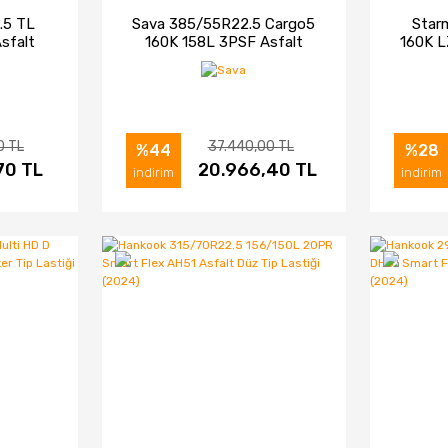
.5 TL
Sava 385/55R22.5 Cargo5
Star
sfalt
160K 158L 3PSF Asfalt
160K L
(2026)
Dorse Lastiği (2026)
0 TL
37.440,00 TL
%44
%28
70 TL
IN AL
İNCELE
20.966,40 TL
SATIN AL
İNC
indirim
indirim