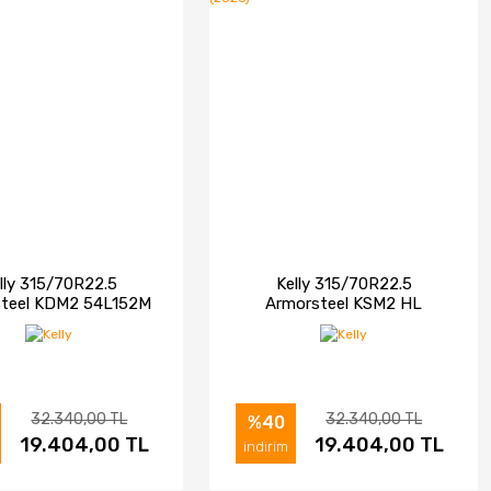
lly 315/70R22.5
Kelly 315/70R22.5
steel KDM2 54L152M
Armorsteel KSM2 HL
 Asfalt Çeker Tip
156/150L 3PSF Asfalt Düz
Lastiği (2026)
Tip Lastiği (2026)
32.340,00 TL
32.340,00 TL
%40
ELE
19.404,00 TL
SATIN AL
İNCELE
19.404,00 TL
SATIN AL
indirim