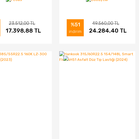
(2025)
Çeker Tip Lastiği (2026)
23.512,00 TL
49.560,00 TL
%51
ELE
17.398,88 TL
SATIN AL
İNCELE
24.284,40 TL
SATIN AL
indirim