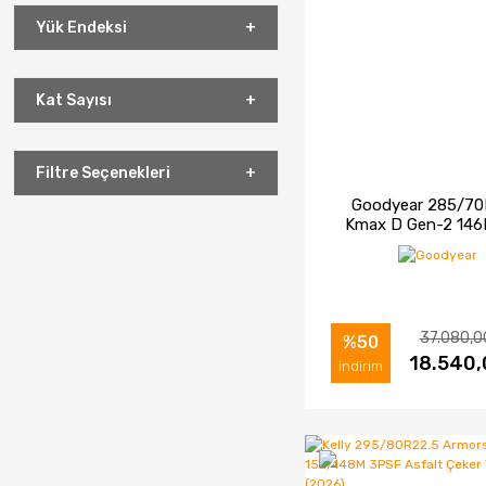
Yük Endeksi
Kat Sayısı
Filtre Seçenekleri
Goodyear 285/70
Kmax D Gen-2 146
3PSF Asfalt Çeke
Lastiği (2026
37.080,0
%50
İNCELE
18.540,
SAT
indirim