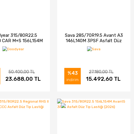
year 315/80R22.5
Sava 285/70R19.5 Avant A3
 CAR M+S 156L154M
146L140M 3PSF Asfalt Düz
SF Asfalt Çeker Tip
Tip Lastiği (2026)
Lastiği (2026)
50.400,00 TL
27.180,00 TL
%43
ELE
23.688,00 TL
SATIN AL
İNCELE
15.492,60 TL
SATIN AL
indirim