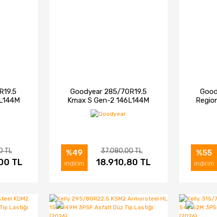
R19.5
Goodyear 285/70R19.5
Good
L144M
Kmax S Gen-2 146L144M
Regio
r Tip
3PSF Asfalt Düz Tip Lastiği
TL C
)
(2026)
0 TL
37.080,00 TL
%49
%55
00 TL
IN AL
İNCELE
18.910,80 TL
SATIN AL
İNC
indirim
indirim