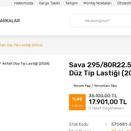
Hakkımızda
Kargo Takibi
İletişim
Montaj Noktaları
Otolast
ARKALAR
t Düz Tip Lastiği (2026)
Sava 295/80R22.5
Düz Tip Lastiği (2
Yorum Yap / Yorumları Oku
35.100,00 TL
%49
17.901,00 TL
indirim
Taksit Seçenekleri
Stok Kodu
570681-