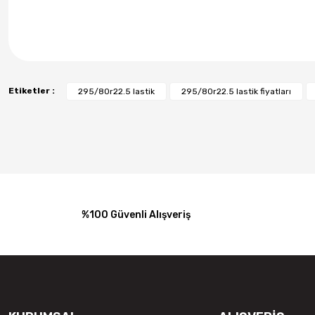
Etiketler :
295/80r22.5 lastik
295/80r22.5 lastik fiyatları
%100 Güvenli Alışveriş