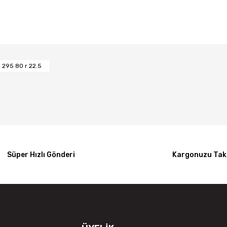
Bu ürüne ilk yorumu siz yapın!
295 80 r 22.5
Yorum Yaz
Süper Hızlı Gönderi
Kargonuzu Taki