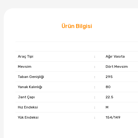
Ürün Bilgisi
Araç Tipi
:
Ağır Vasıta
Mevsim
:
Dört Mevsim
Taban Genişliği
:
295
Yanak Kalınlığı
:
80
Jant Çapı
:
22.5
Hız Endeksi
:
M
Yük Endeksi
:
154/149