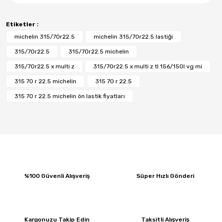
Etiketler :
michelin 315/70r22.5
michelin 315/70r22.5 lastiği
315/70r22.5
315/70r22.5 michelin
315/70r22.5 x multi z
315/70r22.5 x multi z tl 156/150l vg mi
315 70 r 22.5 michelin
315 70 r 22.5
315 70 r 22.5 michelin ön lastik fiyatları
%100 Güvenli Alışveriş
Süper Hızlı Gönderi
Kargonuzu Takip Edin
Taksitli Alışveriş