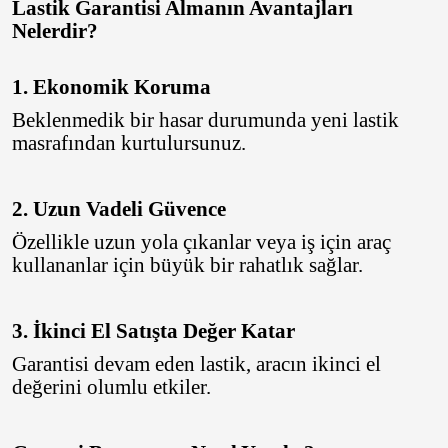
Lastik Garantisi Almanın Avantajları
Özka
Nelerdir?
Petlas
1. Ekonomik Koruma
Pirelli
Beklenmedik bir hasar durumunda yeni lastik
Powcan
masrafından kurtulursunuz.
R1 Jant
2. Uzun Vadeli Güvence
RC
Özellikle uzun yola çıkanlar veya iş için araç
Riken
kullananlar için büyük bir rahatlık sağlar.
Roadstone
3. İkinci El Satışta Değer Katar
Sava
Garantisi devam eden lastik, aracın ikinci el
Starmaxx
değerini olumlu etkiler.
Strial