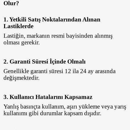
Olur?
Kumho
Lassa
1. Yetkili Satış Noktalarından Alınan
Lastiklerde
Laufenn
Lastiğin, markanın resmi bayisinden alınmış
Linglong
olması gerekir.
Matador
2. Garanti Süresi İçinde Olmalı
Megatork
Genellikle garanti süresi 12 ila 24 ay arasında
Mesalas
değişmektedir.
Michelin
3. Kullanıcı Hatalarını Kapsamaz
Milestone
Yanlış basınçta kullanım, aşırı yükleme veya yarış
Nankang
kullanımı gibi durumlar kapsam dışıdır.
Nexen