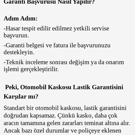
Garanti Başvurusu Nasıl Yapılır?
Tatko
Topplo
Adım Adım:
Waterfall
-Hasar tespit edilir edilmez yetkili servise
başvurun.
Yokohoma
-Garanti belgesi ve fatura ile başvurunuzu
destekleyin.
-Teknik inceleme sonrası değişim ya da onarım
işlemi gerçekleştirilir.
Peki,
Otomobil Kaskosu Lastik Garantisini
Karşılar mı?
Standart bir otomobil kaskosu, lastik garantisini
doğrudan kapsamaz. Çünkü kasko, daha çok
aracın tamamına gelen zararları teminat altına alır.
Ancak bazı özel durumlar ve poliçeye eklenen