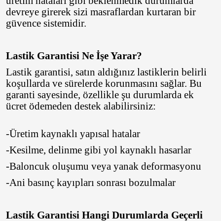
üretim hataları gibi beklenmedik durumlarda
devreye girerek sizi masraflardan kurtaran bir
Fulda
güvence sistemidir.
Goodtrip
Goodyear
Lastik Garantisi Ne İşe Yarar?
Lastik garantisi
, satın aldığınız lastiklerin belirli
Hankook
koşullarda ve sürelerde korunmasını sağlar. Bu
garanti sayesinde, özellikle şu durumlarda ek
Harvester
ücret ödemeden destek alabilirsiniz:
Kelly
-Üretim kaynaklı yapısal hatalar
Kelly
-Kesilme, delinme gibi yol kaynaklı hasarlar
Kenex
-Baloncuk oluşumu veya yanak deformasyonu
Kleber
-Ani basınç kayıpları sonrası bozulmalar
Kormetal
Kormoran
Lastik Garantisi Hangi Durumlarda Geçerli