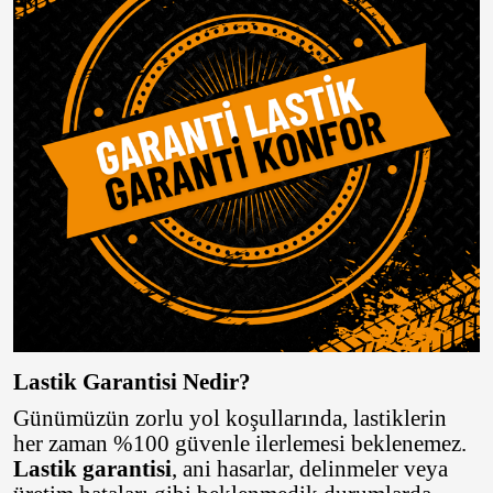
CMS
Continental
Debica
Dedika
Delinte
DGR JANT
DJ
Elit
Lastik Garantisi Nedir?
Emr Jant
Günümüzün zorlu yol koşullarında, lastiklerin
Falken
her zaman %100 güvenle ilerlemesi beklenemez.
Lastik garantisi
, ani hasarlar, delinmeler veya
Fd