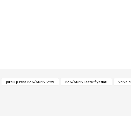
Bu ürüne ilk yorumu siz yapın!
pirelli p zero 235/50r19 99w
235/50r19 lastik fiyatları
volvo el
Yorum Yaz