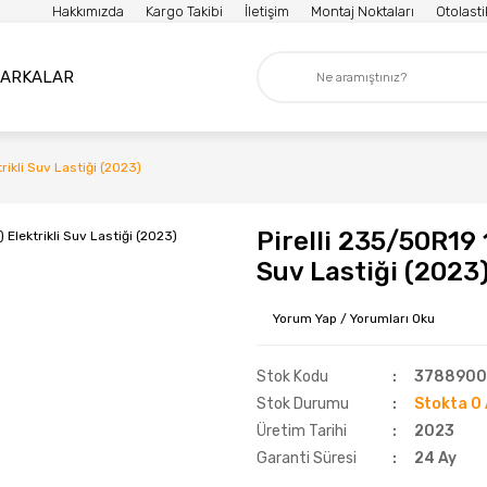
Hakkımızda
Kargo Takibi
İletişim
Montaj Noktaları
Otolast
ARKALAR
ikli Suv Lastiği (2023)
Pirelli 235/50R19 
Suv Lastiği (2023
Yorum Yap / Yorumları Oku
Stok Kodu
3788900
Stok Durumu
Stokta 0 
Üretim Tarihi
2023
Garanti Süresi
24 Ay