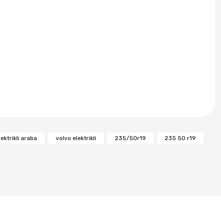
ektrikli araba
volvo elektrikli
235/50r19
235 50 r19