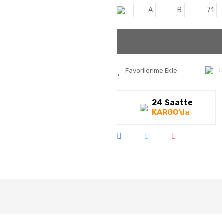
A
B
71
T
24 Saatte
KARGO’da