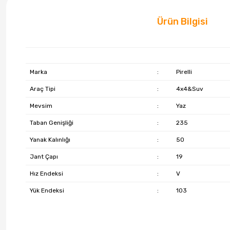
Ürün Bilgisi
Marka
:
Pirelli
Araç Tipi
:
4x4&Suv
Mevsim
:
Yaz
Taban Genişliği
:
235
Yanak Kalınlığı
:
50
Jant Çapı
:
19
Hız Endeksi
:
V
Yük Endeksi
:
103