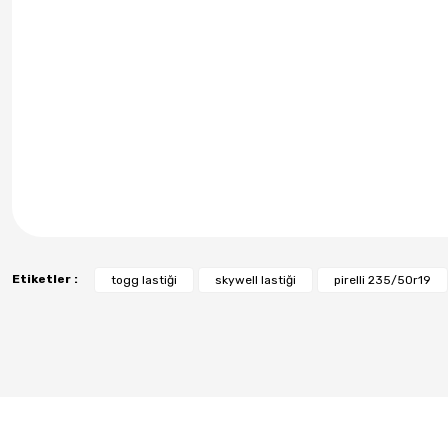
Etiketler :
togg lastiği
skywell lastiği
pirelli 235/50r19