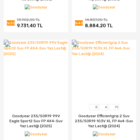
13.902,00 TL
14.807,00 TL
%30
%40
9.731,40 TL
8.884,20 TL
B
A
70
Goodyear 235/50R19 99V
Goodyear Efficientgrip 2 Suv
Eagle Sport2 Suv FP 4X4-Suv
235/50R19 103V XL FP 4x4-Suv
Yaz Lastiği (2025)
Yaz Lastiği (2024)