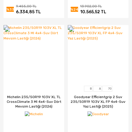
9.455,00 TL
13.902,00 TL
%33
%24
6.334,85 TL
10.565,52 TL
B
A
70
Michelin 235/50R19 103V XL TL
Goodyear Efficientgrip 2 Suv
CrossClimate 3 MI 4x4-Suv Dört
235/50R19 103V XL FP 4x4-Suv
Mevsim Lastiği (2026)
Yaz Lastiği (2025)