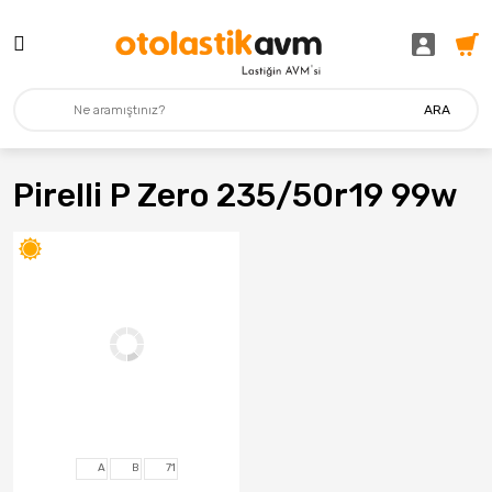
ARA
Pirelli P Zero 235/50r19 99w
A
B
71