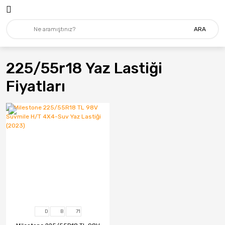
ARA
225/55r18 Yaz Lastiği
Fiyatları
D
B
71