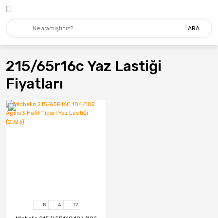
ARA
215/65r16c Yaz Lastiği
Fiyatları
B
A
72