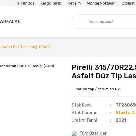
Hakkımızda
Kargo Takibi
İletişim
Montaj Noktaları
Otolast
ARKALAR
Asfalt Düz Tip Lastiği (2021)
Pirelli 315/70R22
Asfalt Düz Tip Las
Yorum Yap / Yorumları Oku
Stok Kodu
TP26065
Stok Durumu
Stokta 0 
Üretim Tarihi
2021
Tüm Özellikler