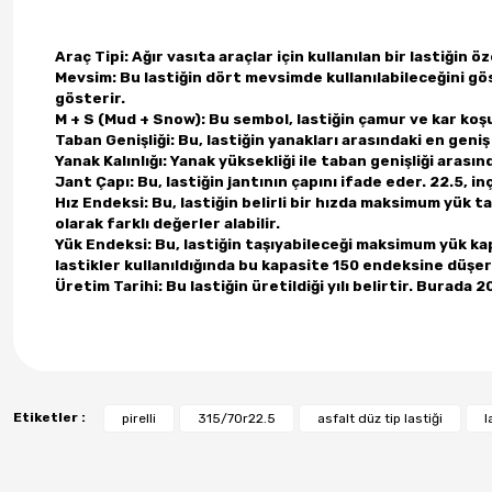
Araç Tipi: Ağır vasıta araçlar için kullanılan bir lastiğin ö
Mevsim: Bu lastiğin dört mevsimde kullanılabileceğini göst
gösterir.
M + S (Mud + Snow): Bu sembol, lastiğin çamur ve kar koşu
Taban Genişliği: Bu, lastiğin yanakları arasındaki en gen
Yanak Kalınlığı: Yanak yüksekliği ile taban genişliği arası
Jant Çapı: Bu, lastiğin jantının çapını ifade eder. 22.5, in
Hız Endeksi: Bu, lastiğin belirli bir hızda maksimum yük ta
olarak farklı değerler alabilir.
Yük Endeksi: Bu, lastiğin taşıyabileceği maksimum yük kap
lastikler kullanıldığında bu kapasite 150 endeksine düşer
Üretim Tarihi: Bu lastiğin üretildiği yılı belirtir. Burada 2
Etiketler :
pirelli
315/70r22.5
asfalt düz tip lastiği
l