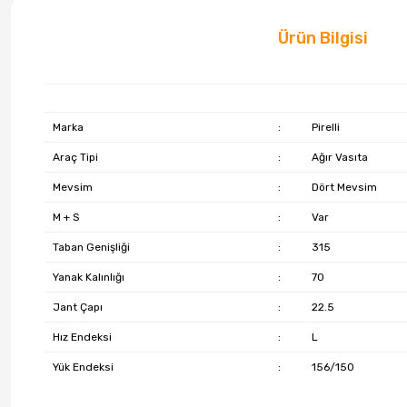
Ürün Bilgisi
Marka
:
Pirelli
Araç Tipi
:
Ağır Vasıta
Mevsim
:
Dört Mevsim
M + S
:
Var
Taban Genişliği
:
315
Yanak Kalınlığı
:
70
Jant Çapı
:
22.5
Hız Endeksi
:
L
Yük Endeksi
:
156/150