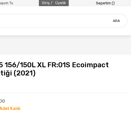
Giriş /
Üyelik
ikavm Tv
Sepetim (
)
ARA
.5 156/150L XL FR:01S Ecoimpact
tiği (2021)
00
Adet Kaldı