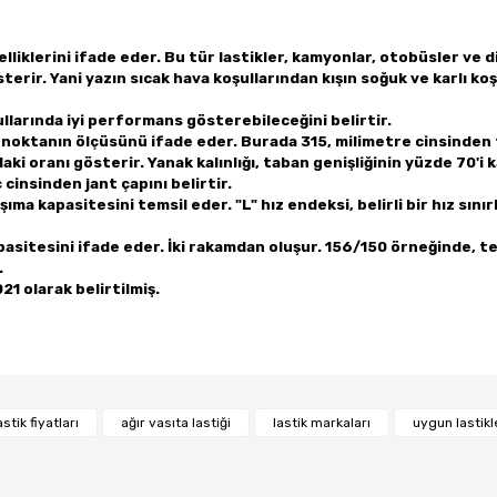
zelliklerini ifade eder. Bu tür lastikler, kamyonlar, otobüsler ve diğ
erir. Yani yazın sıcak hava koşullarından kışın soğuk ve karlı koş
llarında iyi performans gösterebileceğini belirtir.
iş noktanın ölçüsünü ifade eder. Burada 315, milimetre cinsinden 
ndaki oranı gösterir. Yanak kalınlığı, taban genişliğinin yüzde 70'
ç cinsinden jant çapını belirtir.
şıma kapasitesini temsil eder. "L" hız endeksi, belirli bir hız sın
asitesini ifade eder. İki rakamdan oluşur. 156/150 örneğinde, tek
.
021 olarak belirtilmiş.
Bu ürüne ilk yorumu siz yapın!
astik fiyatları
ağır vasıta lastiği
lastik markaları
uygun lastikl
Yorum Yaz