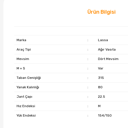
Ürün Bilgisi
Marka
:
Lassa
Araç Tipi
:
Ağır Vasıta
Mevsim
:
Dört Mevsim
M + S
:
Var
Taban Genişliği
:
315
Yanak Kalınlığı
:
80
Jant Çapı
:
22.5
Hız Endeksi
:
M
Yük Endeksi
:
154/150