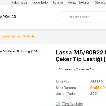
Hakkımızda
Kargo Takibi
İletişim
Montaj Noktaları
Otolast
ARKALAR
Çeker Tip Lastiği (2021)
Lassa 315/80R22.
Çeker Tip Lastiği 
Yorum Yap / Yorumları Oku
Stok Kodu
256739
Stok Durumu
Stokta 0 
Üretim Tarihi
2021
Tüm Özellikler