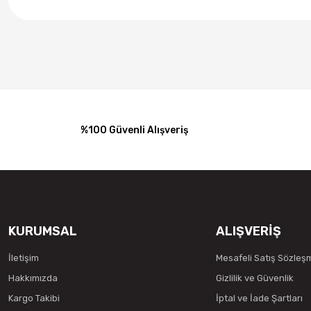
%100 Güvenli Alışveriş
KURUMSAL
ALIŞVERİŞ
İletişim
Mesafeli Satış Sözleş
Hakkımızda
Gizlilik ve Güvenlik
Kargo Takibi
İptal ve İade Şartları