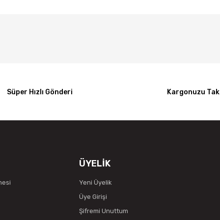
Bu ürüne ilk yorumu siz yapın!
Yorum Yaz
Süper Hızlı Gönderi
Kargonuzu Taki
ÜYELİK
mesi
Yeni Üyelik
Üye Girişi
Şifremi Unuttum