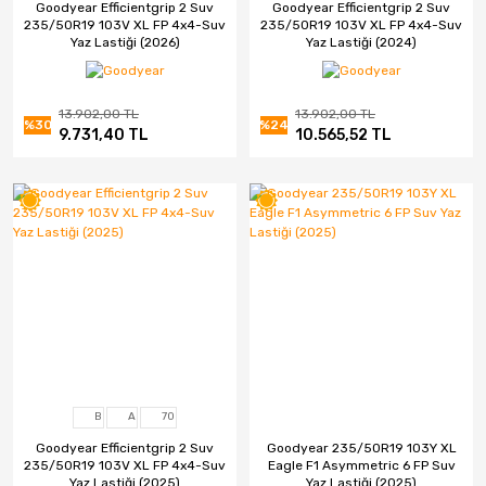
Goodyear Efficientgrip 2 Suv
Goodyear Efficientgrip 2 Suv
235/50R19 103V XL FP 4x4-Suv
235/50R19 103V XL FP 4x4-Suv
CMS
Yaz Lastiği (2026)
Yaz Lastiği (2024)
Continental
13.902,00 TL
13.902,00 TL
Debica
%30
%24
9.731,40 TL
10.565,52 TL
Dedika
Delinte
DGR JANT
DJ
Elit
Emr Jant
B
A
70
Falken
Goodyear Efficientgrip 2 Suv
Goodyear 235/50R19 103Y XL
235/50R19 103V XL FP 4x4-Suv
Eagle F1 Asymmetric 6 FP Suv
Fd
Yaz Lastiği (2025)
Yaz Lastiği (2025)