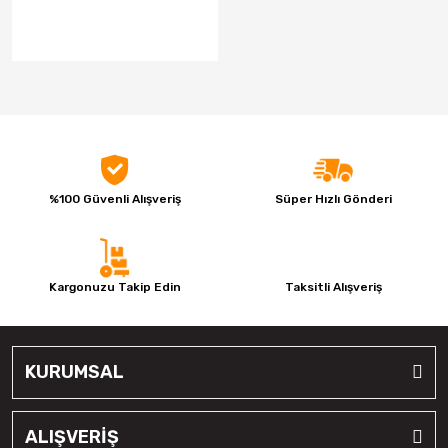
Kumho
Lassa
Laufenn
Linglong
Matador
%100 Güvenli Alışveriş
Süper Hızlı Gönderi
Megatork
Mesalas
Kargonuzu Takip Edin
Taksitli Alışveriş
Michelin
Milestone
KURUMSAL
Nankang
Nexen
ALIŞVERİŞ