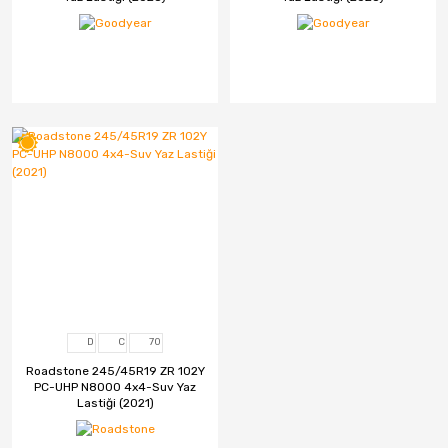
Fulda
Goodtrip
Goodyear
Hankook
Harvester
Kelly
Kelly
Kenex
D
C
70
Kleber
Roadstone 245/45R19 ZR 102Y
PC-UHP N8000 4x4-Suv Yaz
Kormetal
Lastiği (2021)
Kormoran