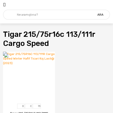
ARA
Tigar 215/75r16c 113/111r
Cargo Speed
D
C
73