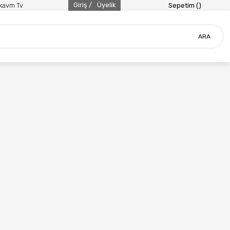
Giriş /
Üyelik
ikavm Tv
Sepetim (
)
ARA