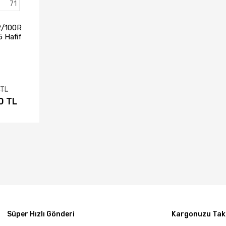
71
2/100R
5 Hafif
(2023)
 TL
0 TL
IN AL
Süper Hızlı Gönderi
Kargonuzu Taki