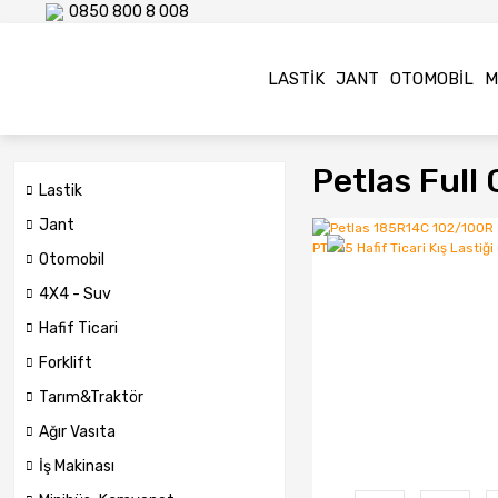
0850 800 8 008
LASTIK
JANT
OTOMOBIL
M
Petlas Full
Lastik
Jant
Otomobil
4X4 - Suv
Hafif Ticari
Forklift
Tarım&Traktör
Ağır Vasıta
İş Makinası