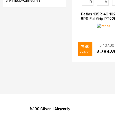
Minibüs-Kamyonet
D
A
Petlas 185R14C 10
8PR Full Grip PT92
Ticari Kış Lastiği 
5.407,00
%30
İNCELE
3.784,9
SAT
indirim
%100 Güvenli Alışveriş