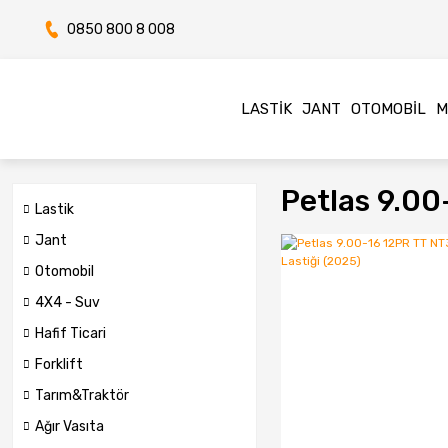
0850 800 8 008
LASTIK
JANT
OTOMOBIL
M
Petlas 9.00
Lastik
Jant
Otomobil
4X4 - Suv
Hafif Ticari
Forklift
Tarım&Traktör
Ağır Vasıta