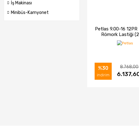
İş Makinası
Minibüs-Kamyonet
Petlas 9.00-16 12PR
Römork Lastiği (
8.768,00
%30
İNCELE
6.137,6
SAT
indirim