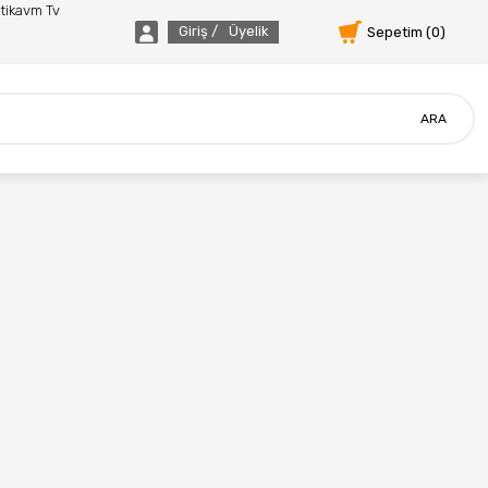
tikavm Tv
Giriş /
Üyelik
Sepetim (
0
)
ARA