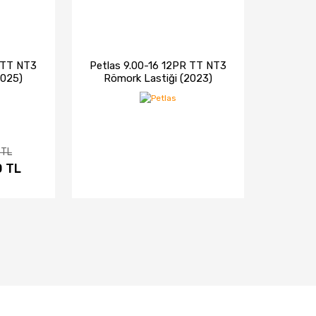
 TT NT3
Petlas 9.00-16 12PR TT NT3
2025)
Römork Lastiği (2023)
 TL
0 TL
IN AL
İNCELE
STOKTA YOK