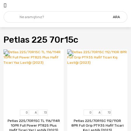
ARA
Petlas 225 70r15c
D
A
72
D
A
72
Petlas 225/70R15C TL 116/114R
Petlas 225/70R15C 112/110R
10PR Full Power PT825 Plus
8PR Full Grip PT935 Hafif Ticari
Hafif Ticari Yaz Lastiği (2023)
Kış Lastiği (2023)