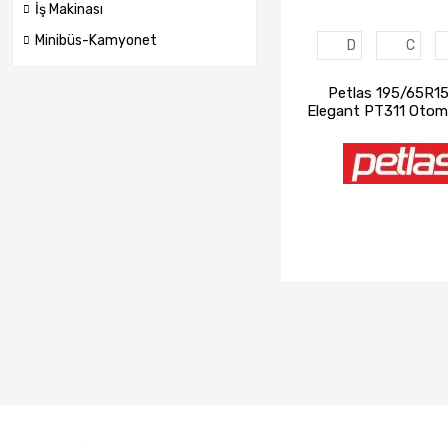
İş Makinası
Minibüs-Kamyonet
D
C
Petlas 195/65R1
Elegant PT311 Otomo
Lastiği (2023
İNCELE
STOK