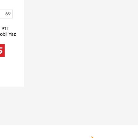
69
5 91T
bil Yaz
)
TA YOK