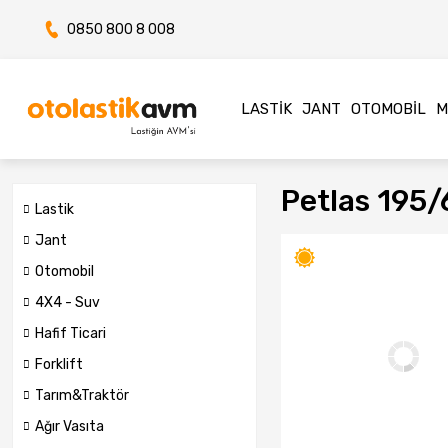
0850 800 8 008
LASTIK
JANT
OTOMOBIL
M
Petlas 195/
Lastik
Jant
Otomobil
4X4 - Suv
Hafif Ticari
Forklift
Tarım&Traktör
Ağır Vasıta