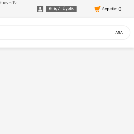
tikavm Tv
Giriş /
Üyelik
Sepetim (
)
ARA