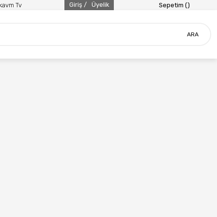
Giriş /
Üyelik
ikavm Tv
Sepetim (
)
ARA