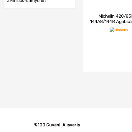
Minibüs-Kamyonet
Michelin 420/8
144A8/144B Agribib
İNCELE
STOK
%100 Güvenli Alışveriş