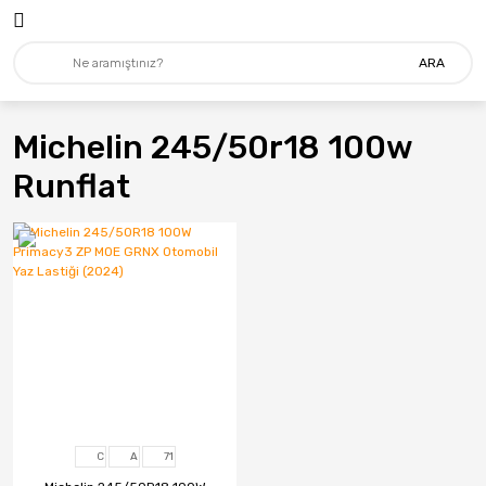
ARA
Michelin 245/50r18 100w
Runflat
C
A
71