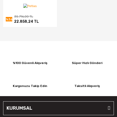
CMS
35.716,00 TL
%36
Continental
22.858,24 TL
Debica
Dedika
Delinte
DGR JANT
%100 Güvenli Alışveriş
Süper Hızlı Gönderi
DJ
Elit
Kargonuzu Takip Edin
Taksitli Alışveriş
Emr Jant
Falken
KURUMSAL
Fd