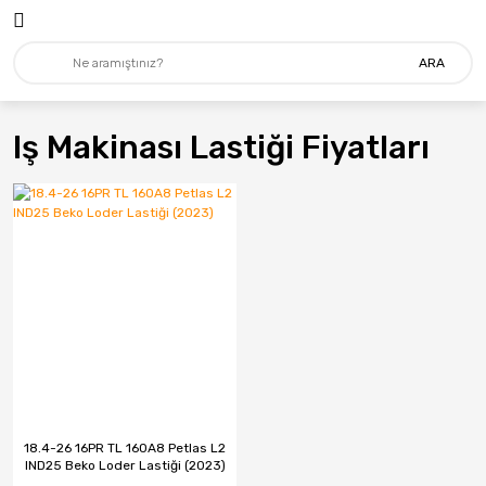
Geri Dön
Geri Dön
ARA
Lastik
MARKALAR
4X4 - Suv
Mitas
Iş Makinası Lastiği Fiyatları
Ağır Vasıta
Addo India
Forklift
Apollo
Hafif Ticari
Arceo
İş Makinası
Bfgoodrich
Minibüs-Kamyonet
Billas
Otomobil
BKT
Tarım&Traktör
Bridgestone
18.4-26 16PR TL 160A8 Petlas L2
IND25 Beko Loder Lastiği (2023)
Carre