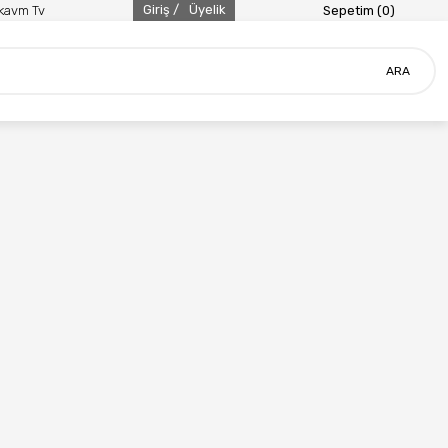
Giriş /
Üyelik
ikavm Tv
Sepetim (
0
)
ARA