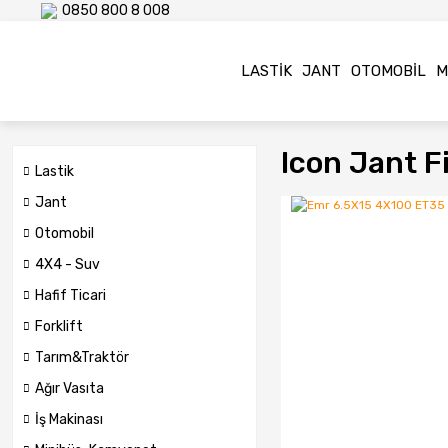
0850 800 8 008
LASTIK
JANT
OTOMOBIL
M
Icon Jant Fi
Lastik
Jant
Otomobil
4X4 - Suv
Hafif Ticari
Forklift
Tarım&Traktör
Ağır Vasıta
İş Makinası