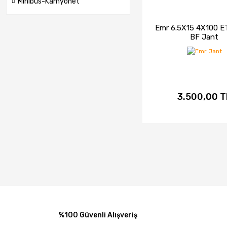
Minibüs-Kamyonet
Emr 6.5X15 4X100 ET
BF Jant
3.500,00 T
İNCELE
SAT
%100 Güvenli Alışveriş