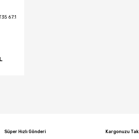
35 67.1
L
IN AL
Süper Hızlı Gönderi
Kargonuzu Taki