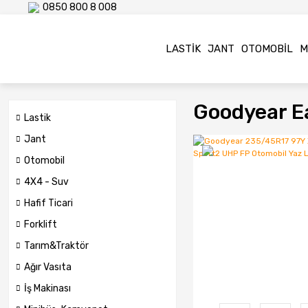
0850 800 8 008
LASTIK
JANT
OTOMOBIL
M
Goodyear E
Lastik
Jant
Otomobil
4X4 - Suv
Hafif Ticari
Forklift
Tarım&Traktör
Ağır Vasıta
İş Makinası