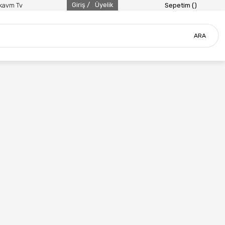
Giriş /
Üyelik
ikavm Tv
Sepetim (
)
ARA