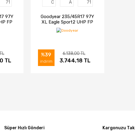
71
C
A
71
17 97Y
Goodyear 235/45R17 97Y
UHP FP
XL Eagle Sport2 UHP FP
i (2025)
Otomobil Yaz Lastiği (2024)
 TL
6.138,00 TL
%39
0 TL
IN AL
İNCELE
3.744,18 TL
SATIN AL
indirim
Süper Hızlı Gönderi
Kargonuzu Taki