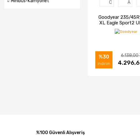
Minibüs-Kamyonet
C
A
Goodyear 235/45R
XL Eagle Sport2 
Otomobil Yaz Lastiğ
6.138,00
%30
İNCELE
4.296,6
SAT
indirim
%100 Güvenli Alışveriş