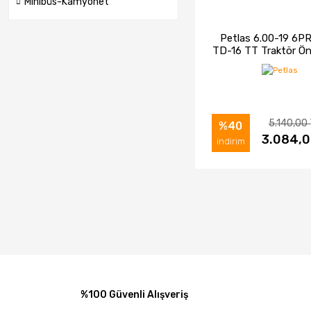
Minibüs-Kamyonet
Petlas 6.00-19 6P
TD-16 TT Traktör Ön
(2026)
5.140,00
%40
İNCELE
3.084,0
SAT
indirim
%100 Güvenli Alışveriş