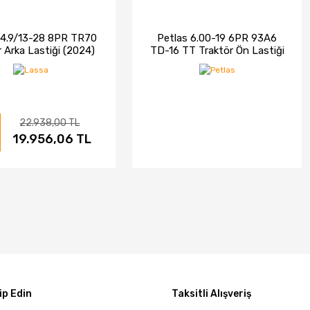
14.9/13-28 8PR TR70
Petlas 6.00-19 6PR 93A6
r Arka Lastiği (2024)
TD-16 TT Traktör Ön Lastiği
(2025)
22.938,00 TL
ELE
19.956,06 TL
SATIN AL
İNCELE
STOKTA YOK
p Edin
Taksitli Alışveriş