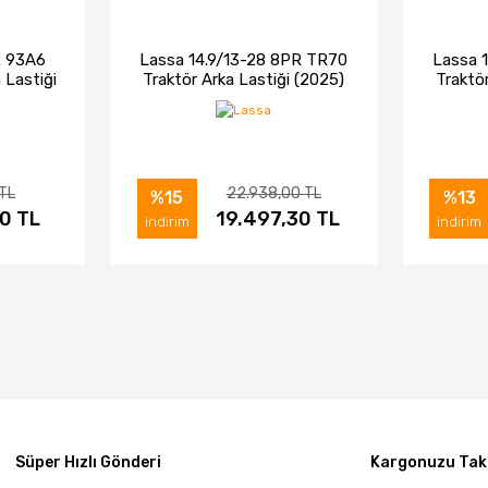
R 93A6
Lassa 14.9/13-28 8PR TR70
Lassa 
 Lastiği
Traktör Arka Lastiği (2025)
Traktö
 TL
22.938,00 TL
%15
%13
0 TL
IN AL
İNCELE
19.497,30 TL
SATIN AL
İNC
indirim
indirim
Süper Hızlı Gönderi
Kargonuzu Taki