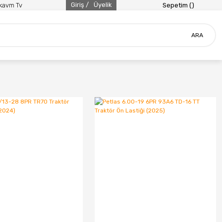
Giriş /
Üyelik
ikavm Tv
Sepetim (
)
ARA