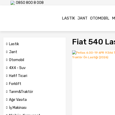
0850 800 8 008
LASTIK
JANT
OTOMOBIL
M
Fiat 540 Las
Lastik
Jant
Otomobil
4X4 - Suv
Hafif Ticari
Forklift
Tarım&Traktör
Ağır Vasıta
İş Makinası