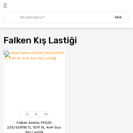
Geri Dön
Geri Dön
ARA
Lastik
MARKALAR
4X4 - Suv
Mitas
Falken Kış Lastiği
Ağır Vasıta
Addo India
Forklift
Apollo
Hafif Ticari
Arceo
İş Makinası
Bfgoodrich
Minibüs-Kamyonet
Billas
Otomobil
BKT
C
A
70
Tarım&Traktör
Bridgestone
Falken Azenis FK520
235/50R18 TL 101Y XL 4x4-Suv
Carre
Yaz Lastiği