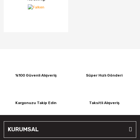
CMS
Continental
Debica
Dedika
Delinte
DGR JANT
%100 Güvenli Alışveriş
Süper Hızlı Gönderi
DJ
Elit
Kargonuzu Takip Edin
Taksitli Alışveriş
Emr Jant
Falken
KURUMSAL
Fd