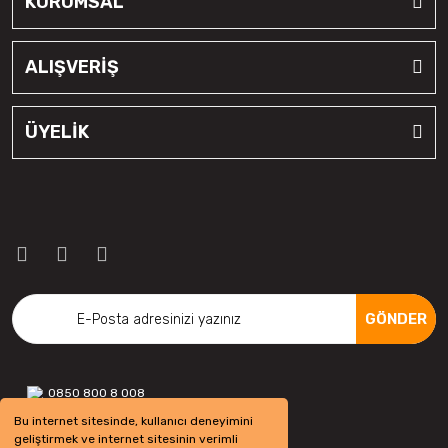
KURUMSAL
Fulda
ALIŞVERİŞ
Goodtrip
Goodyear
ÜYELİK
Hankook
Harvester
Kelly
Kelly
Kenex
GÖNDER
Kleber
Kormetal
0850 800 8 008
Bu internet sitesinde, kullanıcı deneyimini
Kormoran
geliştirmek ve internet sitesinin verimli