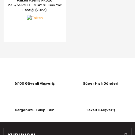
Falken Azenis FK520
235/55R18 TL 104Y XL Suv Yaz
Lastiği (2023)
CMS
Continental
Debica
Dedika
Delinte
DGR JANT
DJ
%100 Güvenli Alışveriş
Süper Hızlı Gönderi
Elit
Emr Jant
Kargonuzu Takip Edin
Taksitli Alışveriş
Falken
Fd