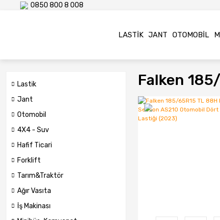
0850 800 8 008
LASTIK
JANT
OTOMOBIL
M
Falken 185
Lastik
Jant
Otomobil
4X4 - Suv
Hafif Ticari
Forklift
Tarım&Traktör
Ağır Vasıta
İş Makinası