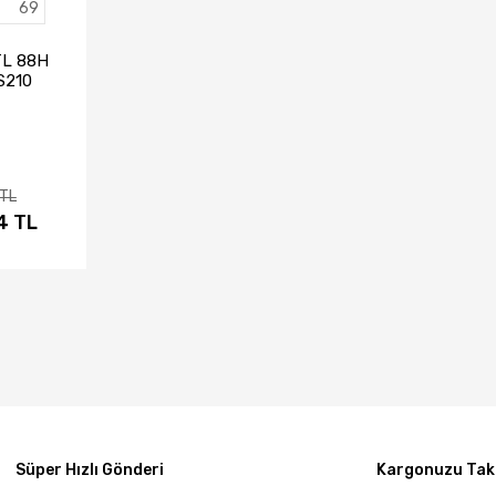
69
TL 88H
S210
evsim
)
 TL
4 TL
IN AL
Süper Hızlı Gönderi
Kargonuzu Taki