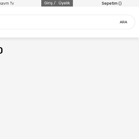
Giriş /
Üyelik
ikavm Tv
Sepetim (
)
ARA
0