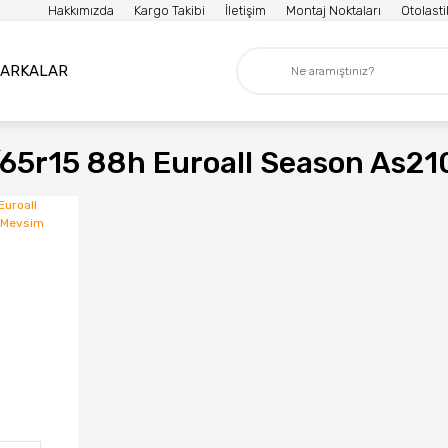
Hakkımızda
Kargo Takibi
İletişim
Montaj Noktaları
Otolast
ARKALAR
/65r15 88h Euroall Season As21