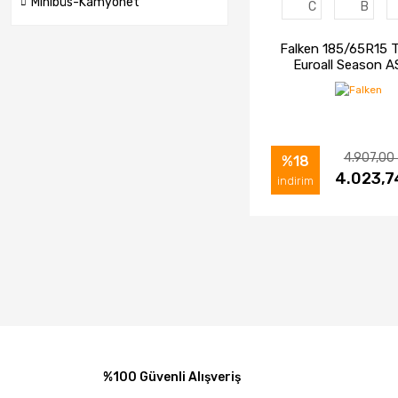
Minibüs-Kamyonet
C
B
Falken 185/65R15 
Euroall Season A
Otomobil Dört M
Lastiği (2023
4.907,00
%18
İNCELE
4.023,7
SAT
indirim
%100 Güvenli Alışveriş