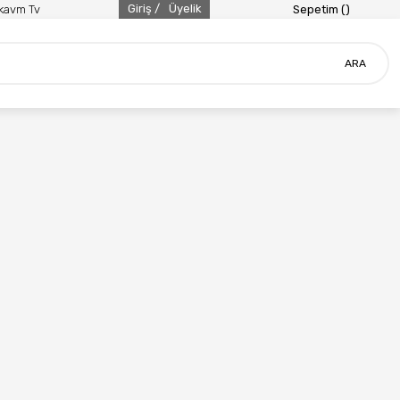
Giriş /
Üyelik
ikavm Tv
Sepetim (
)
ARA