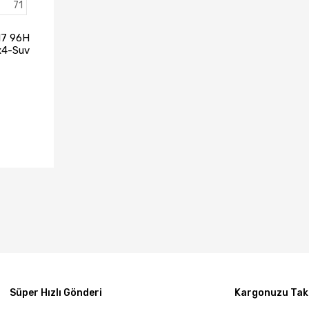
71
17 96H
4x4-Suv
22)
TA YOK
Süper Hızlı Gönderi
Kargonuzu Taki