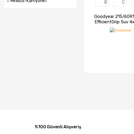
Minibüs-Kamyonet
B
C
Goodyear 215/60R
EfficientGrip Suv 
Yaz Lastiği (20
İNCELE
STOK
%100 Güvenli Alışveriş