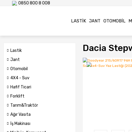
0850 800 8 008
LASTIK
JANT
OTOMOBIL
M
Dacia Step
Lastik
Jant
Otomobil
4X4 - Suv
Hafif Ticari
Forklift
Tarım&Traktör
Ağır Vasıta
İş Makinası