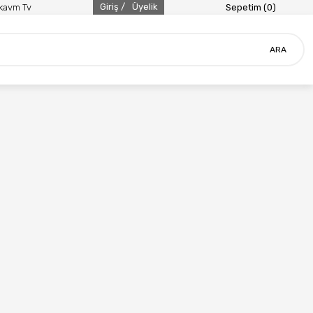
Giriş /
Üyelik
ikavm Tv
Sepetim (
0
)
ARA