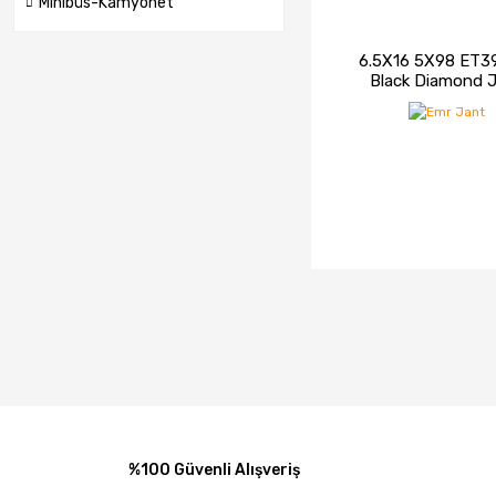
Minibüs-Kamyonet
6.5X16 5X98 ET39
Black Diamond 
İNCELE
STOK
%100 Güvenli Alışveriş