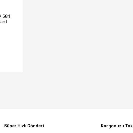
 58.1
Jant
TA YOK
Süper Hızlı Gönderi
Kargonuzu Taki