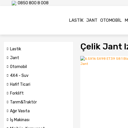
0850 800 8 008
LASTIK
JANT
OTOMOBIL
M
Çelik Jant 
Lastik
Jant
Otomobil
4X4 - Suv
Hafif Ticari
Forklift
Tarım&Traktör
Ağır Vasıta
İş Makinası