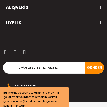
Kumho
ALIŞVERİŞ
Lassa
ÜYELİK
Laufenn
Linglong
Matador
Megatork
Mesalas
GÖNDER
Michelin
Milestone
0850 800 8 008
Nankang
Bu internet sitesinde, kullanıcı deneyimini
geliştirmek ve internet sitesinin verimli
Nexen
çalışmasını sağlamak amacıyla çerezler
kullanılmaktadır.