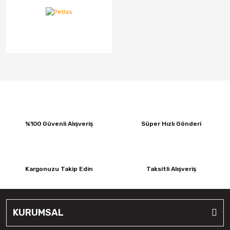
Fulda
Goodtrip
Goodyear
Hankook
Harvester
Kelly
%100 Güvenli Alışveriş
Süper Hızlı Gönderi
Kelly
Kenex
Kargonuzu Takip Edin
Taksitli Alışveriş
Kleber
Kormetal
KURUMSAL
Kormoran