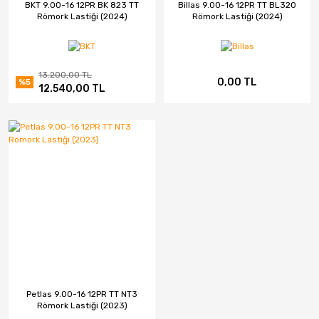
BKT 9.00-16 12PR BK 823 TT
Billas 9.00-16 12PR TT BL320
Römork Lastiği (2024)
Römork Lastiği (2024)
CMS
Continental
13.200,00 TL
0,00 TL
Debica
%5
12.540,00 TL
Dedika
Delinte
DGR JANT
DJ
Elit
Emr Jant
Falken
Petlas 9.00-16 12PR TT NT3
Römork Lastiği (2023)
Fd