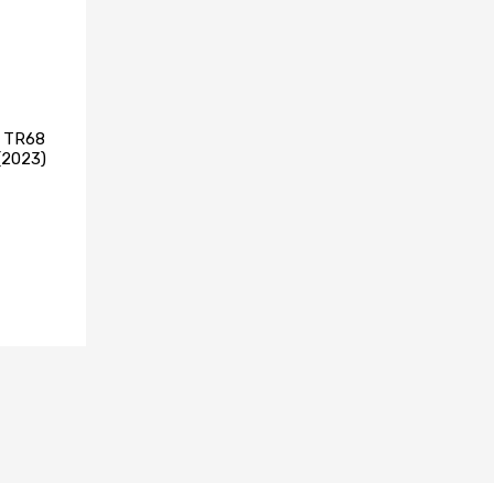
R TR68
 (2023)
TA YOK