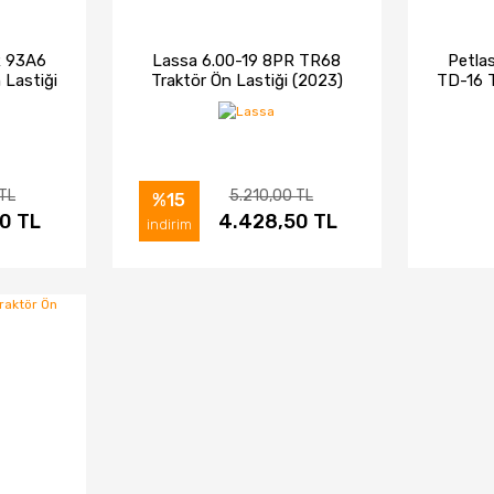
R 93A6
Lassa 6.00-19 8PR TR68
Petla
 Lastiği
Traktör Ön Lastiği (2023)
TD-16 T
 TL
5.210,00 TL
%15
0 TL
IN AL
İNCELE
4.428,50 TL
SATIN AL
İNC
indirim