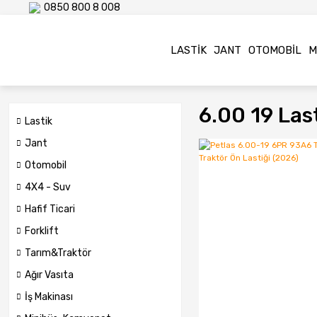
0850 800 8 008
LASTIK
JANT
OTOMOBIL
M
6.00 19 Las
Lastik
Jant
Otomobil
4X4 - Suv
Hafif Ticari
Forklift
Tarım&Traktör
Ağır Vasıta
İş Makinası