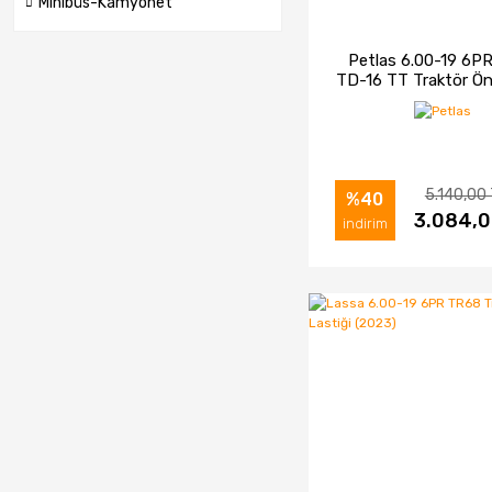
Minibüs-Kamyonet
Petlas 6.00-19 6P
TD-16 TT Traktör Ön
(2026)
5.140,00
%40
İNCELE
3.084,0
SAT
indirim