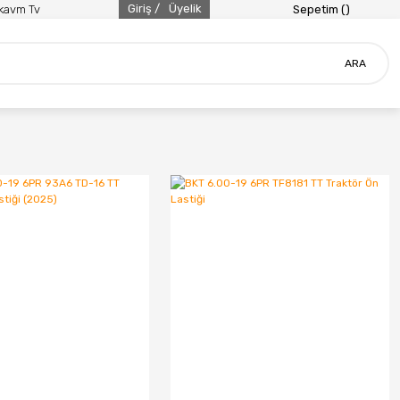
Giriş /
Üyelik
ikavm Tv
Sepetim (
)
ARA