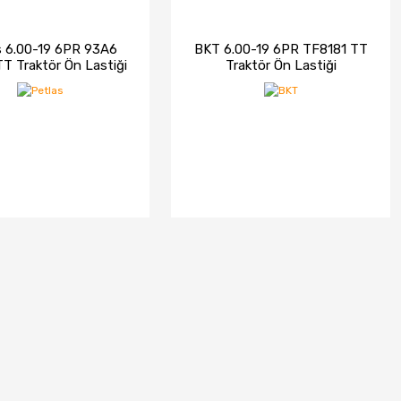
s 6.00-19 6PR 93A6
BKT 6.00-19 6PR TF8181 TT
T Traktör Ön Lastiği
Traktör Ön Lastiği
(2025)
ELE
STOKTA YOK
İNCELE
STOKTA YOK