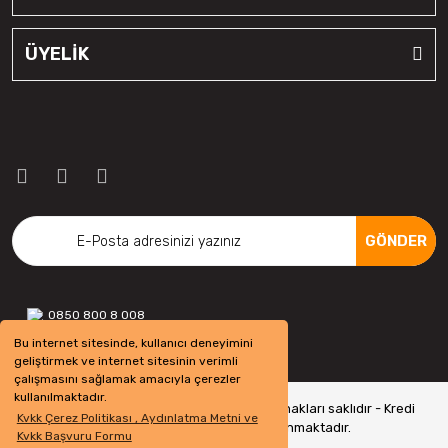
ÜYELİK
GÖNDER
0850 800 8 008
Bu internet sitesinde, kullanıcı deneyimini
geliştirmek ve internet sitesinin verimli
çalışmasını sağlamak amacıyla çerezler
kullanılmaktadır.
Copyright 2022 © - otolastikavm.com - Tüm hakları saklıdır - Kredi
Kvkk Çerez Politikası , Aydınlatma Metni ve
kartı bilgileriniz 256bit SSL Sertifikası ile Korunmaktadır.
Kvkk Başvuru Formu