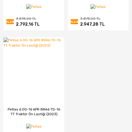
3.878,00 TL
3.878,00 TL
%28
%24
2.792,16 TL
2.947,28 TL
Petlas 6.00-16 6PR 88A6 TD-16
TT Traktör Ön Lastiği (2023)