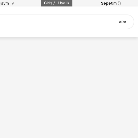
Giriş /
Üyelik
ikavm Tv
Sepetim (
)
ARA