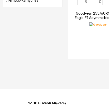
Minibüs-Kamyonet
B
C
Goodyear 255/60R1
Eagle F1 Asymmetri
JLR XL FP 4X4-Su
Lastiği (2023
İNCELE
STOK
%100 Güvenli Alışveriş