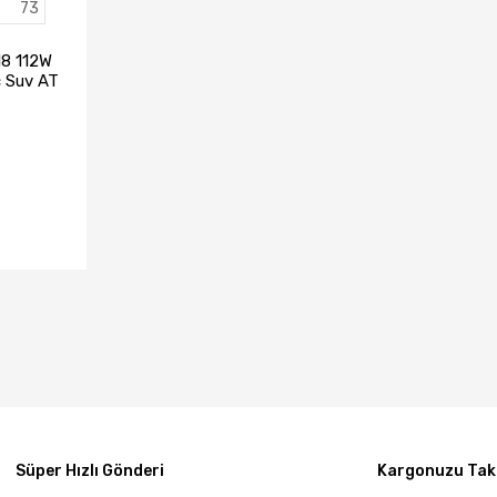
73
8 112W
c Suv AT
v Yaz
)
TA YOK
Süper Hızlı Gönderi
Kargonuzu Taki