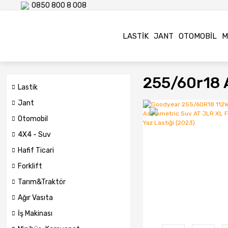
0850 800 8 008
LASTIK
JANT
OTOMOBIL
M
255/60r18 A
Lastik
Jant
Otomobil
4X4 - Suv
Hafif Ticari
Forklift
Tarım&Traktör
Ağır Vasıta
İş Makinası