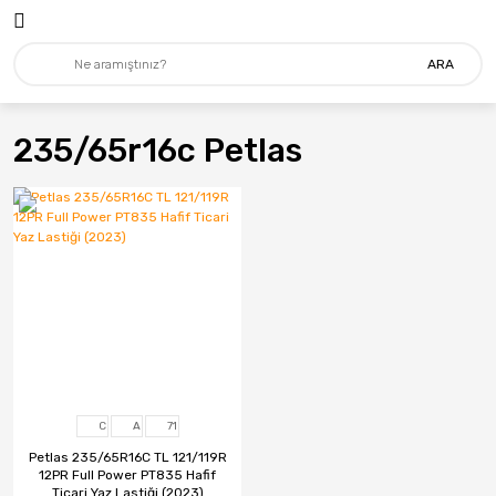
ARA
235/65r16c Petlas
C
A
71
Petlas 235/65R16C TL 121/119R
12PR Full Power PT835 Hafif
Ticari Yaz Lastiği (2023)