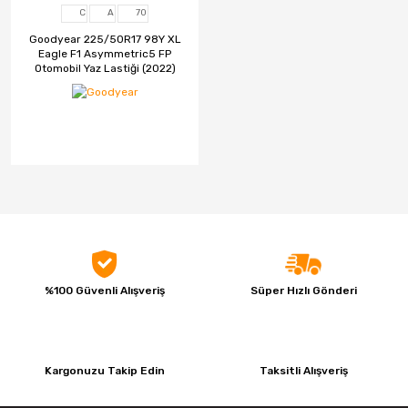
C
A
70
CMS
Goodyear 225/50R17 98Y XL
Eagle F1 Asymmetric5 FP
Otomobil Yaz Lastiği (2022)
Continental
Debica
Dedika
Delinte
DGR JANT
DJ
Elit
%100 Güvenli Alışveriş
Süper Hızlı Gönderi
Emr Jant
Falken
Kargonuzu Takip Edin
Taksitli Alışveriş
Fd