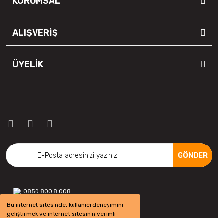
KURUMSAL
ALIŞVERİŞ
ÜYELİK
GÖNDER
0850 800 8 008
Bu internet sitesinde, kullanıcı deneyimini
geliştirmek ve internet sitesinin verimli