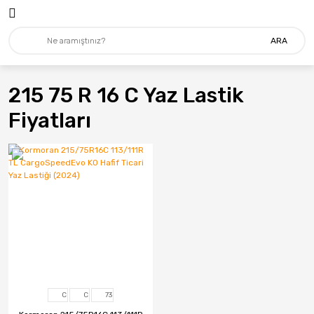
ARA
215 75 R 16 C Yaz Lastik
Fiyatları
C
C
73