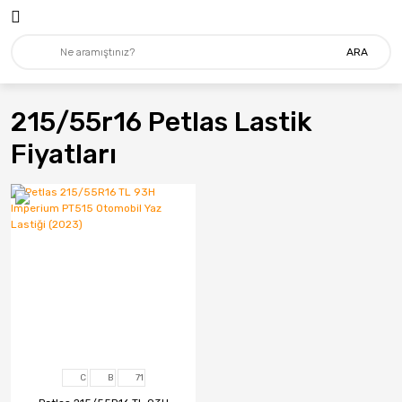
ARA
215/55r16 Petlas Lastik
Fiyatları
C
B
71