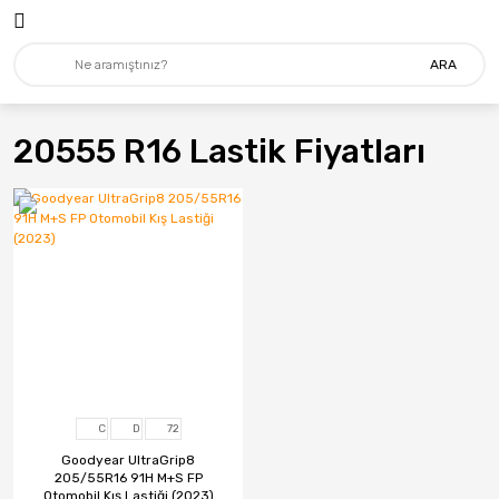
ARA
20555 R16 Lastik Fiyatları
C
D
72
Goodyear UltraGrip8
205/55R16 91H M+S FP
Otomobil Kış Lastiği (2023)