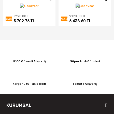
(2025)
(2024)
9.198,00 TL
9.198,00 TL
%38
%30
5.702,76 TL
6.438,60 TL
%100 Güvenli Alışveriş
Süper Hızlı Gönderi
Kargonuzu Takip Edin
Taksitli Alışveriş
KURUMSAL