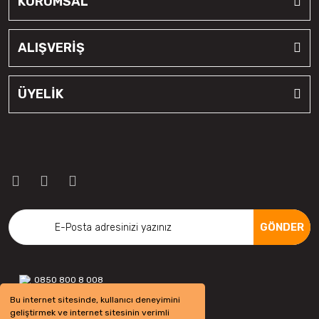
KURUMSAL
Fulda
ALIŞVERİŞ
Goodtrip
Goodyear
ÜYELİK
Hankook
Harvester
Kelly
Kelly
Kenex
GÖNDER
Kleber
Kormetal
0850 800 8 008
Bu internet sitesinde, kullanıcı deneyimini
Kormoran
geliştirmek ve internet sitesinin verimli