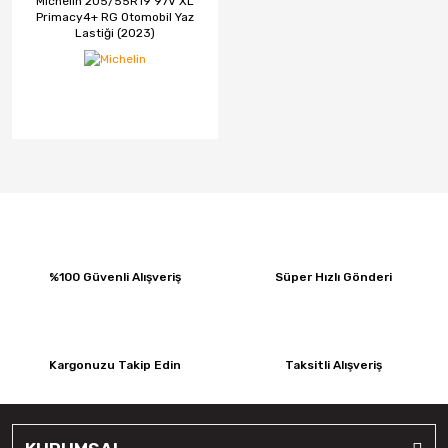
Michelin 205/55R19 97V XL
Primacy4+ RG Otomobil Yaz
Lastiği (2023)
CMS
Continental
Debica
Dedika
Delinte
DGR JANT
DJ
%100 Güvenli Alışveriş
Süper Hızlı Gönderi
Elit
Emr Jant
Kargonuzu Takip Edin
Taksitli Alışveriş
Falken
Fd