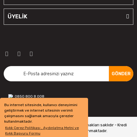
ÜYELİK
GÖNDER
0850 800 8 008
Bu internet sitesinde, kullanıcı deneyimini
geliştirmek ve internet sitesinin verimli
çalışmasını sağlamak amacıyla çerezler
kullanılmaktadır.
Copyright 2022 © - otolastikavm.com - Tüm hakları saklıdır - Kredi
Kvkk Çerez Politikası , Aydınlatma Metni ve
kartı bilgileriniz 256bit SSL Sertifikası ile Korunmaktadır.
Kvkk Başvuru Formu