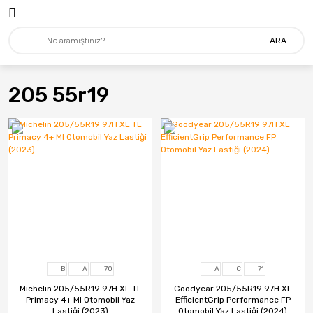
ARA
205 55r19
B
A
70
A
C
71
Michelin 205/55R19 97H XL TL
Goodyear 205/55R19 97H XL
Primacy 4+ MI Otomobil Yaz
EfficientGrip Performance FP
Lastiği (2023)
Otomobil Yaz Lastiği (2024)