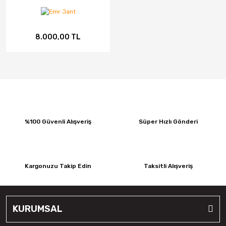
CMS
8.000,00 TL
Continental
Debica
Dedika
Delinte
DGR JANT
%100 Güvenli Alışveriş
Süper Hızlı Gönderi
DJ
Elit
Kargonuzu Takip Edin
Taksitli Alışveriş
Emr Jant
Falken
KURUMSAL
Fd