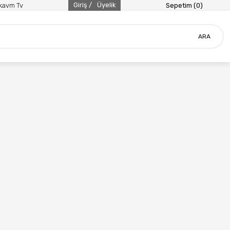
Giriş /
Üyelik
ikavm Tv
Sepetim (
0
)
ARA