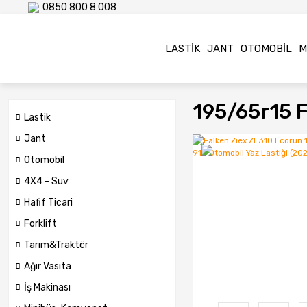
0850 800 8 008
LASTIK
JANT
OTOMOBIL
M
195/65r15 F
Lastik
Jant
Otomobil
4X4 - Suv
Hafif Ticari
Forklift
Tarım&Traktör
Ağır Vasıta
İş Makinası