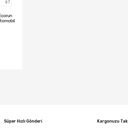
67
Ecorun
tomobil
23)
TA YOK
Süper Hızlı Gönderi
Kargonuzu Taki