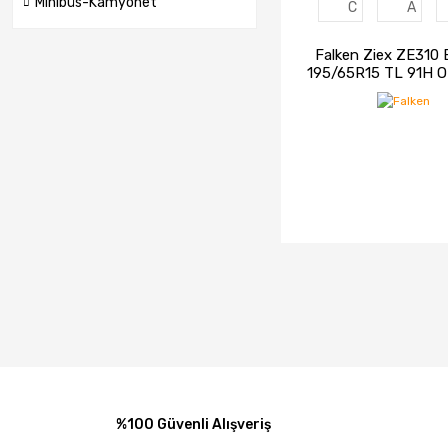
Minibüs-Kamyonet
C
A
Falken Ziex ZE310 
195/65R15 TL 91H O
Yaz Lastiği (20
İNCELE
STOK
%100 Güvenli Alışveriş