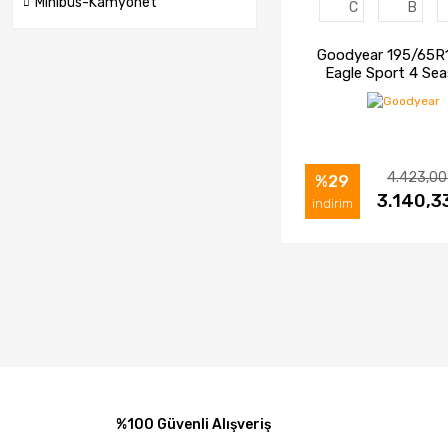
Minibüs-Kamyonet
C
B
Goodyear 195/65R
Eagle Sport 4 Se
Otomobil Dört M
Lastiği (2025
4.423,00
%29
İNCELE
3.140,3
SAT
indirim
%100 Güvenli Alışveriş