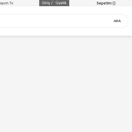
Giriş /
Üyelik
ikavm Tv
Sepetim (
)
ARA