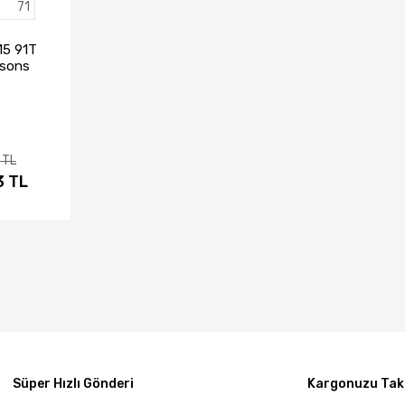
71
15 91T
asons
evsim
)
 TL
3 TL
IN AL
Süper Hızlı Gönderi
Kargonuzu Taki