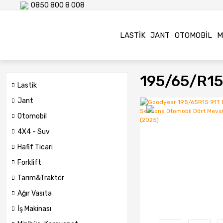
0850 800 8 008
LASTIK
JANT
OTOMOBIL
M
195/65/r15
Lastik
Jant
Otomobil
4X4 - Suv
Hafif Ticari
Forklift
Tarım&Traktör
Ağır Vasıta
İş Makinası