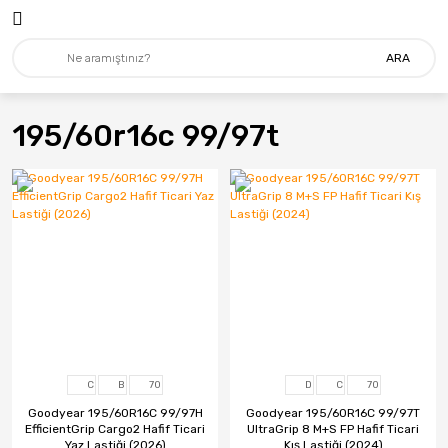
ARA
195/60r16c 99/97t
C
B
70
D
C
70
Goodyear 195/60R16C 99/97H
Goodyear 195/60R16C 99/97T
EfficientGrip Cargo2 Hafif Ticari
UltraGrip 8 M+S FP Hafif Ticari
Yaz Lastiği (2026)
Kış Lastiği (2024)