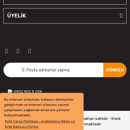
ÜYELİK
GÖNDER
0850 800 8 008
Bu internet sitesinde, kullanıcı deneyimini
geliştirmek ve internet sitesinin verimli
çalışmasını sağlamak amacıyla çerezler
kullanılmaktadır.
Copyright 2022 © - otolastikavm.com - Tüm hakları saklıdır - Kredi
Kvkk Çerez Politikası , Aydınlatma Metni ve
kartı bilgileriniz 256bit SSL Sertifikası ile Korunmaktadır.
Kvkk Başvuru Formu