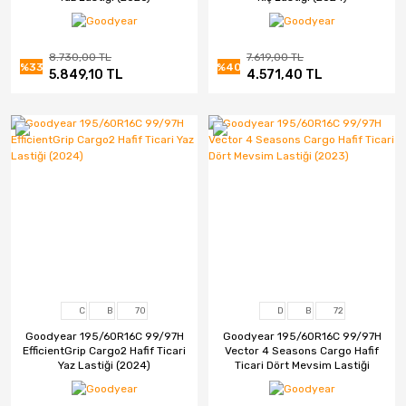
8.730,00 TL
7.619,00 TL
%33
%40
5.849,10 TL
4.571,40 TL
C
B
70
D
B
72
Goodyear 195/60R16C 99/97H
Goodyear 195/60R16C 99/97H
EfficientGrip Cargo2 Hafif Ticari
Vector 4 Seasons Cargo Hafif
Yaz Lastiği (2024)
Ticari Dört Mevsim Lastiği
(2023)