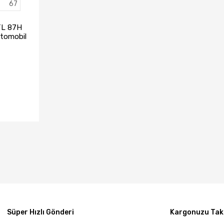
67
TL 87H
Otomobil
23)
TA YOK
Süper Hızlı Gönderi
Kargonuzu Taki