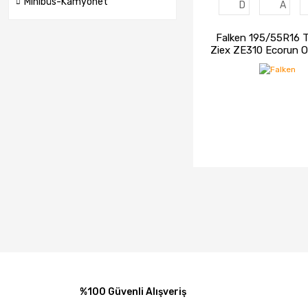
Minibüs-Kamyonet
D
A
Falken 195/55R16 
Ziex ZE310 Ecorun 
Yaz Lastiği (20
İNCELE
STOK
%100 Güvenli Alışveriş