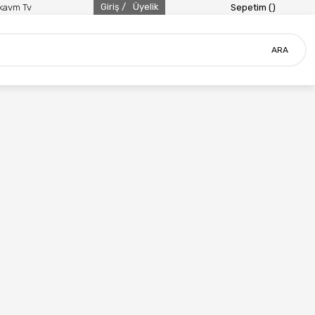
Giriş /
Üyelik
ikavm Tv
Sepetim (
)
ARA