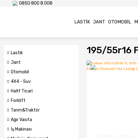
0850 800 8 008
LASTIK
JANT
OTOMOBIL
M
195/55r16 F
Lastik
Jant
Otomobil
4X4 - Suv
Hafif Ticari
Forklift
Tarım&Traktör
Ağır Vasıta
İş Makinası