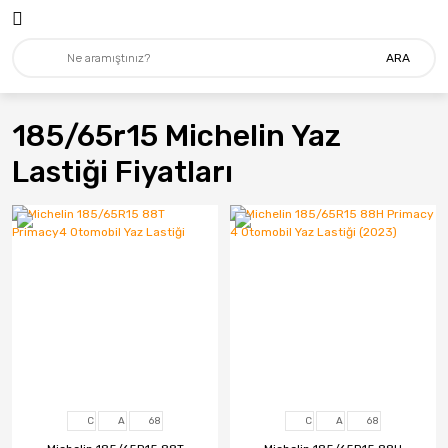
ARA
185/65r15 Michelin Yaz
Lastiği Fiyatları
C
A
68
C
A
68