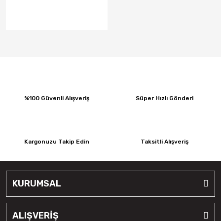
Fulda
Goodtrip
Goodyear
Hankook
Harvester
%100 Güvenli Alışveriş
Süper Hızlı Gönderi
Kelly
Kelly
Kargonuzu Takip Edin
Taksitli Alışveriş
Kenex
Kleber
KURUMSAL
Kormetal
Kormoran
ALIŞVERİŞ