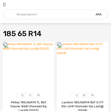
Geri Dön
Geri Dön
ARA
Lastik
MARKALAR
4X4 - Suv
Mitas
185 65 R14
Ağır Vasıta
Addo India
Forklift
Apollo
Hafif Ticari
Arceo
İş Makinası
Bfgoodrich
Minibüs-Kamyonet
Billas
Otomobil
BKT
D
C
70
C
B
70
Tarım&Traktör
Bridgestone
Petlas 185/65R14 TL 86T
Laufenn 185/65R14 86T G FIT
Glacier W661 Otomobil Kış
EQ+ LK41 Otomobil Yaz Lastiği
Carre
Lastiği (2023)
(2024)