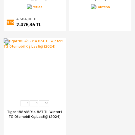
CMS
4.584,00 TL
%46
Continental
2.475,36 TL
Debica
Dedika
Delinte
DGR JANT
DJ
Elit
E
D
68
Emr Jant
Tigar 185/65R14 86T TL Winter1
TG Otomobil Kış Lastiği (2024)
Falken
Fd