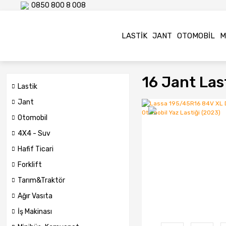
0850 800 8 008
LASTIK
JANT
OTOMOBIL
M
16 Jant Last
Lastik
Jant
Otomobil
4X4 - Suv
Hafif Ticari
Forklift
Tarım&Traktör
Ağır Vasıta
İş Makinası