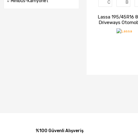
Minibüs-Kamyonet
C
B
Lassa 195/45R16 
Driveways Otomob
Lastiği (2023
İNCELE
STOK
%100 Güvenli Alışveriş