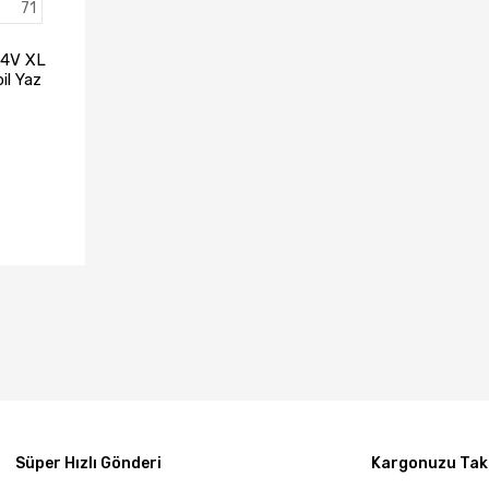
71
84V XL
il Yaz
)
TA YOK
Süper Hızlı Gönderi
Kargonuzu Taki