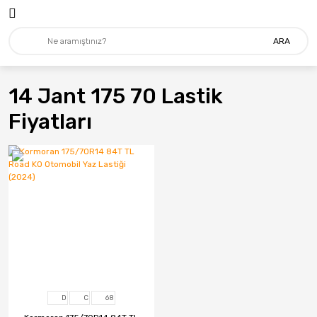
ARA
14 Jant 175 70 Lastik
Fiyatları
D
C
68