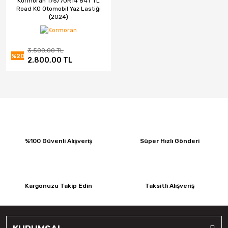
Kormoran 175/70R14 84T TL
Road KO Otomobil Yaz Lastiği
(2024)
3.500,00 TL
%20
2.800,00 TL
%100 Güvenli Alışveriş
Süper Hızlı Gönderi
Kargonuzu Takip Edin
Taksitli Alışveriş